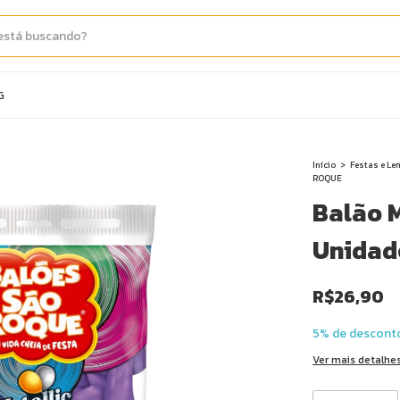
G
Início
>
Festas e L
ROQUE
Balão M
Unidad
R$26,90
5% de descont
Ver mais detalhe