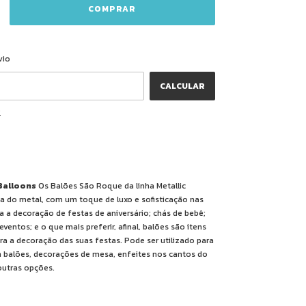
ALTERAR CEP
CEP:
vio
CALCULAR
P
 Balloons
Os Balões São Roque da linha Metallic
ia do metal, com um toque de luxo e sofisticação nas
ara a decoração de festas de aniversário; chás de bebê;
eventos; e o que mais preferir, afinal, balões são itens
ra a decoração das suas festas. Pode ser utilizado para
 balões, decorações de mesa, enfeites nos cantos do
outras opções.