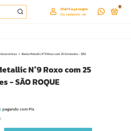
0
Olá!
Faça login
Ou cadastre-se
embrancinhas
>
Balão Metallic N°9 Roxo com 25 Unidades - SÃO
etallic N°9 Roxo com 25
es - SÃO ROQUE
o
pagando com Pix
s