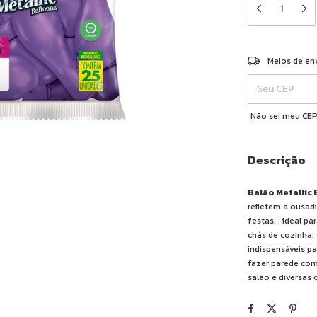
Entregas para o 
Meios de en
Não sei meu CE
Descrição
Balão Metallic
refletem a ousad
festas. , ideal p
chás de cozinha; 
indispensáveis pa
fazer parede com
salão e diversas 