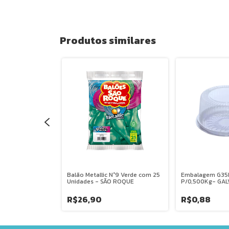
Produtos similares
70
Balão Metallic N°9 Verde com 25
Embalagem G35M
Unidades - SÃO ROQUE
P/0,500Kg- GA
R$26,90
R$0,88