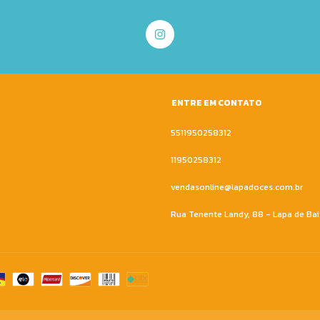
ENTRE EM CONTATO
5511950258312
11950258312
vendasonline@lapadoces.com.br
Rua Tenente Landy, 88 - Lapa de B