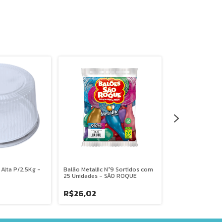
lta P/2,5Kg -
Balão Metallic N°9 Sortidos com
Embalagem G80 
25 Unidades - SÃO ROQUE
GALVANOTEK
R$26,02
R$7,43