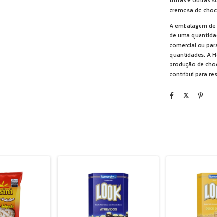
trufas e outras s
cremosa do choco
A embalagem de 
de uma quantidad
comercial ou par
quantidades. A H
produção de choc
contribui para re