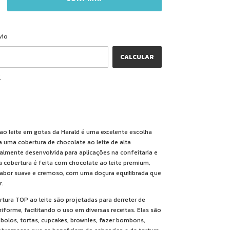
ALTERAR CEP
CEP:
vio
CALCULAR
P
ao leite em gotas da Harald é uma excelente escolha
 uma cobertura de chocolate ao leite de alta
ialmente desenvolvida para aplicações na confeitaria e
a cobertura é feita com chocolate ao leite premium,
abor suave e cremoso, com uma doçura equilibrada que
r.
rtura TOP ao leite são projetadas para derreter de
iforme, facilitando o uso em diversas receitas. Elas são
r bolos, tortas, cupcakes, brownies, fazer bombons,