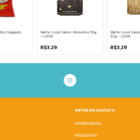
ilho Salgado
Wafer Look Sabor Atrevidos 55g
Wafer Look Sabo
- LOOK
55g - LOOK
R$3,29
R$3,29
ENTRE EM CONTATO
5511950258312
11950258312