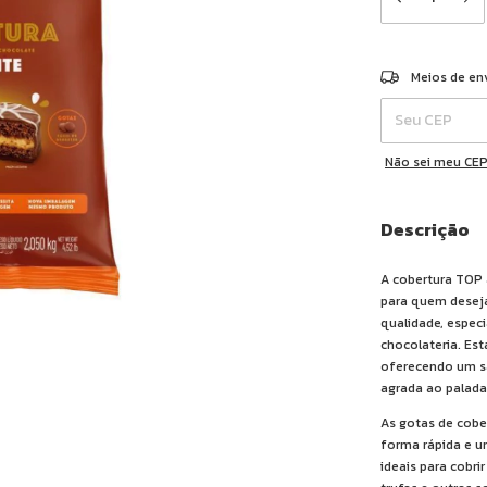
Entregas para o 
Meios de en
Não sei meu CE
Descrição
A cobertura TOP 
para quem deseja
qualidade, espec
chocolateria. Est
oferecendo um s
agrada ao palada
As gotas de cobe
forma rápida e un
ideais para cobri