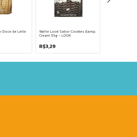
r Doce de Leite
Wafer Look Sabor Cookies &amp;
Fondant De Leit
Cream 55g - LOOK
Unidades - CLAM
R$3,29
R$24,21