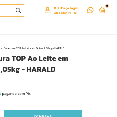
0
Olá!
Faça login
Ou cadastre-se
>
Cobertura TOP Ao Leite em Gotas 2,05kg - HARALD
ura TOP Ao Leite em
2,05kg - HARALD
o
pagando com Pix
s