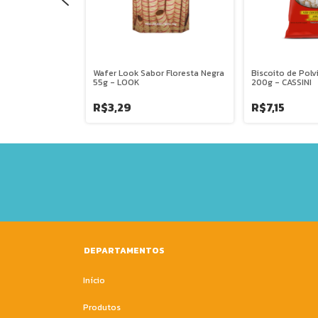
 Pote Com 20
Wafer Look Sabor Floresta Negra
Biscoito de Polv
MEL
55g - LOOK
200g - CASSINI
R$3,29
R$7,15
DEPARTAMENTOS
Início
Produtos