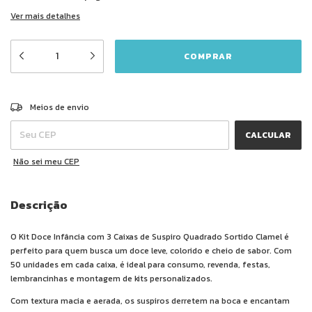
Ver mais detalhes
ALTERAR CEP
Entregas para o CEP:
Meios de envio
CALCULAR
Não sei meu CEP
Descrição
O Kit Doce Infância com 3 Caixas de Suspiro Quadrado Sortido Clamel é
perfeito para quem busca um doce leve, colorido e cheio de sabor. Com
50 unidades em cada caixa, é ideal para consumo, revenda, festas,
lembrancinhas e montagem de kits personalizados.
Com textura macia e aerada, os suspiros derretem na boca e encantam