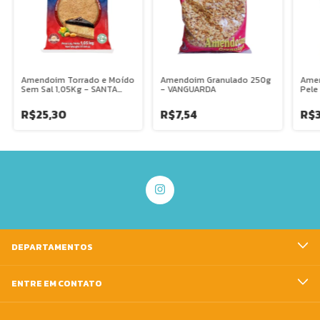
Amendoim Torrado e Moído
Amendoim Granulado 250g
Amen
Sem Sal 1,05Kg - SANTA
- VANGUARDA
Pele
HELENA
R$25,30
R$7,54
R$3
DEPARTAMENTOS
ENTRE EM CONTATO