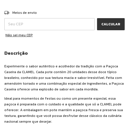
ALTERAR CEP
Entregas para o CEP:
Meios de envio
CALCULAR
Não sei meu CEP
Descrição
Experimente o sabor autêntico e acolhedor da tradição com a Paçoca
Caseira da CLAMEL. Cada pote contém 20 unidades desse doce típico
brasileiro, conhecido por sua textura macia e sabor irresistível. Feita com
amendoim torrado e uma combinação especial de ingredientes, a Paçoca
Caseira oferece uma explosão de sabor em cada mordida.
Ideal para momentos de festas ou como um presente especial, essa
paçoca é preparada com o cuidado e a qualidade que só a CLAMEL pode
oferecer. A embalagem em pote mantém a paçoca fresca e preserva sua
textura, garantindo que você possa desfrutar desse clássico da culinária
nacional sempre que desejar.