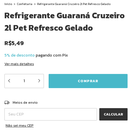
Início
>
Confeitaria
>
Refrigerante Guaraná Cruzeiro 2l Pet Refresco Gelado
Refrigerante Guaraná Cruzeiro
2l Pet Refresco Gelado
R$5,49
5% de desconto
pagando com Pix
Ver mais detalhes
ALTERAR CEP
Entregas para o CEP:
Meios de envio
CALCULAR
Não sei meu CEP