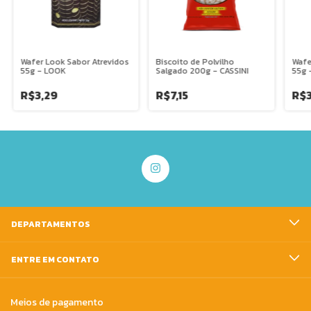
Wafer Look Sabor Atrevidos
Biscoito de Polvilho
Wafe
55g - LOOK
Salgado 200g - CASSINI
55g 
R$3,29
R$7,15
R$3
DEPARTAMENTOS
ENTRE EM CONTATO
Meios de pagamento