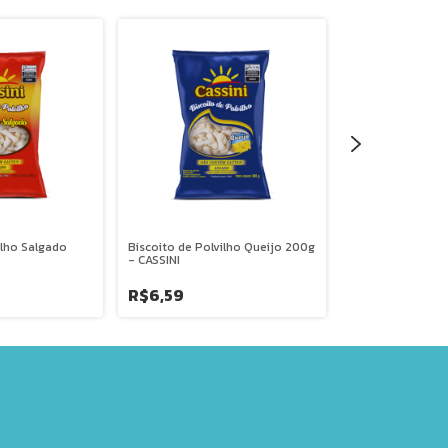
ilho Salgado
Biscoito de Polvilho Queijo 200g
Wafer Look Sabo
- CASSINI
55g - LOOK
R$6,59
R$3,29