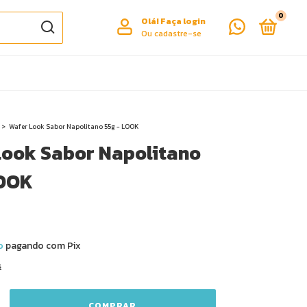
0
Olá!
Faça login
Ou cadastre-se
>
Wafer Look Sabor Napolitano 55g - LOOK
Look Sabor Napolitano
LOOK
o
pagando com Pix
s