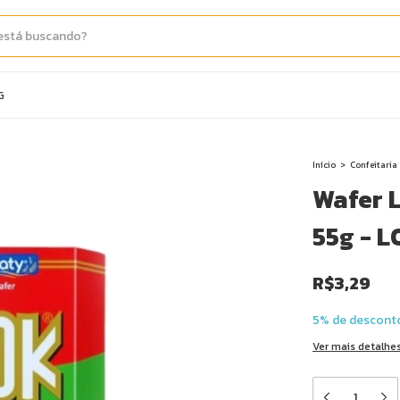
G
Início
>
Confeitaria
Wafer 
55g - 
R$3,29
5% de descont
Ver mais detalhe