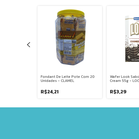
r Floresta Negra
Fondant De Leite Pote Com 20
Wafer Look Sabo
Unidades - CLAMEL
Cream 55g - LO
R$24,21
R$3,29