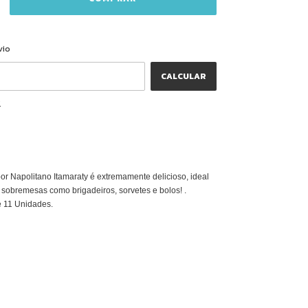
ALTERAR CEP
CEP:
vio
CALCULAR
P
r Napolitano Itamaraty é extremamente delicioso, ideal
sobremesas como brigadeiros, sorvetes e bolos! .
 11 Unidades.