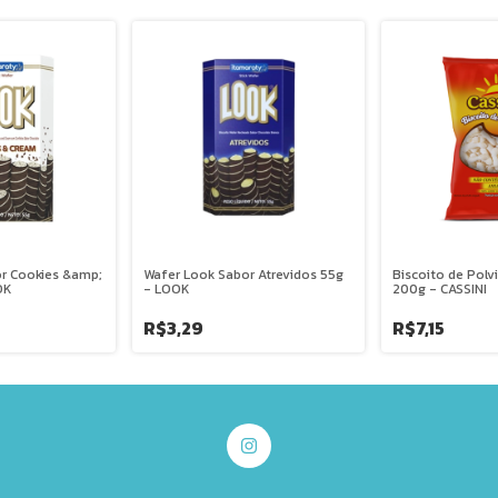
r Cookies &amp;
Wafer Look Sabor Atrevidos 55g
Biscoito de Polv
OK
- LOOK
200g - CASSINI
R$3,29
R$7,15