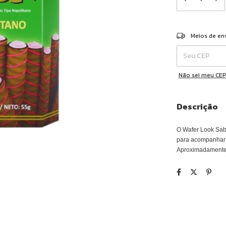
Entregas para o 
Meios de en
Não sei meu CE
Descrição
O Wafer Look Sabo
para acompanhar 
Aproximadamente