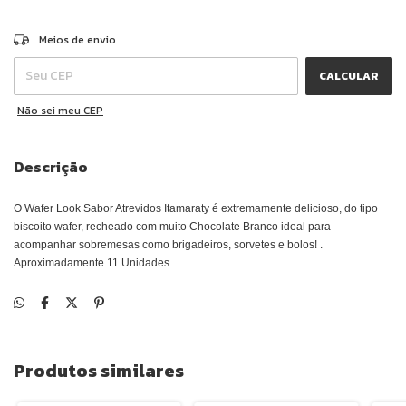
ALTERAR CEP
Entregas para o CEP:
Meios de envio
CALCULAR
Não sei meu CEP
Descrição
O Wafer Look Sabor Atrevidos Itamaraty é extremamente delicioso, do tipo
biscoito wafer, recheado com muito Chocolate Branco ideal para
acompanhar sobremesas como brigadeiros, sorvetes e bolos! .
Aproximadamente 11 Unidades.
Produtos similares