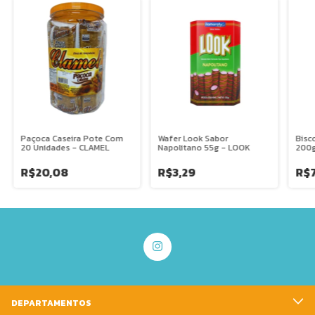
Paçoca Caseira Pote Com
Wafer Look Sabor
Bisc
20 Unidades - CLAMEL
Napolitano 55g - LOOK
200g
R$20,08
R$3,29
R$7
DEPARTAMENTOS